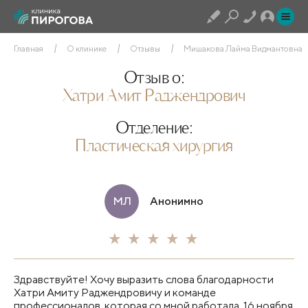
Главная
О клинике
Отзывы
Мишакова Лайма Видмантовна
Отзыв о:
Хатри Амит Раджендрович
Отделение:
Пластическая хирургия
МЛ
Анонимно
Здравствуйте! Хочу выразить слова благодарности
Хатри Амиту Раджендровичу и команде
профессионалов, которая со мной работала. 16 ноября