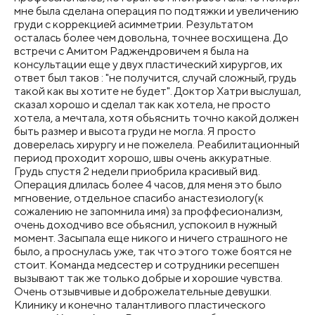
мне была сделана операция по подтяжки и увеличению
груди с коррекцией асимметрии. Результатом
осталась более чем довольна, точнее восхищена. До
встречи с Амитом Раджендровичем я была на
консультации еще у двух пластический хирургов, их
ответ был таков : "не получится, случай сложный, грудь
такой как вы хотите не будет". Доктор Хатри выслушал,
сказал хорошо и сделал так как хотела, не просто
хотела, а мечтала, хотя обьяснить точно какой должен
быть размер и высота груди не могла. Я просто
доверелась хирургу и не пожелела. Реабилитационный
период проходит хорошо, швы очень аккуратные.
Грудь спустя 2 недели приобрила красивый вид.
Операция длилась более 4 часов, для меня это было
мгновение, отдельное спасибо анастезиологу(к
сожалению не запомнила имя) за проффесионализм,
очень доходчиво все обьяснил, успокоил в нужный
момент. Засыпала еще никого и ничего страшного не
было, а проснулась уже, так что этого тоже боятся не
стоит. Команда медсестер и сотрудники ресепшен
вызывают так же только добрые и хорошие чувства.
Очень отзывчивые и доброжелательные девушки.
Клинику и конечно талантливого пластического