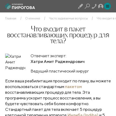
Главная
О клинике
Часто задаваемые вопросы
Что входит в
Что входит в пакет
восстанавливающих процедур для
тела?
Отвечает эксперт:
Хатри Амит Раджендрович
Ведущий пластический хирург
Если ваша реабилитация проходит по плану, вы можете
воспользоваться стандартным
пакетом
восстанавливающих процедур для тела. Эта
программа ускорит процесс восстановления, а вы
будете чувствовать себя более комфортно.
Стандартный пакет для тела включает 5 процедур
клеточной терапии на аппарате
Индиба (Indiba)
и 5