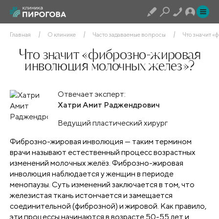
Главная
О клинике
Часто задаваемые вопросы
Что значит 
Что значит «фиброзно-жировая
инволюция молочных желез»?
Отвечает эксперт:
Хатри Амит Раджендрович
Ведущий пластический хирург
Фиброзно-жировая инволюция — таким термином
врачи называют естественный процесс возрастных
изменений молочных желёз. Фиброзно-жировая
инволюция наблюдается у женщин в периоде
менопаузы. Суть изменений заключается в том, что
железистая ткань истончается и замещается
соединительной (фиброзной) и жировой. Как правило,
эти процессы начинаются в возрасте 50-55 лет и