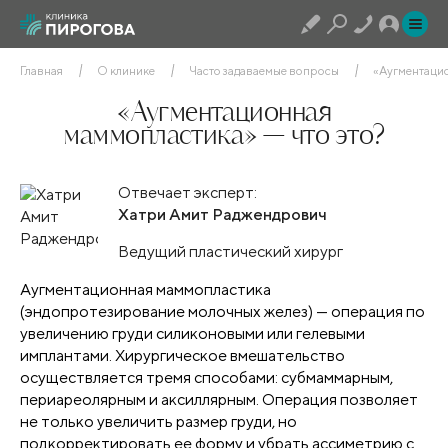
Главная
О клинике
Часто задаваемые вопросы
«Аугментацио
«Аугментационная
маммопластика» — что это?
Отвечает эксперт:
Хатри Амит Раджендрович
Ведущий пластический хирург
Аугментационная маммопластика
(эндопротезирование молочных желез) — операция по
увеличению груди силиконовыми или гелевыми
имплантами. Хирургическое вмешательство
осуществляется тремя способами: субмаммарным,
периареолярным и аксиллярным. Операция позволяет
не только увеличить размер груди, но
подкорректировать ее форму и убрать ассиметрию с