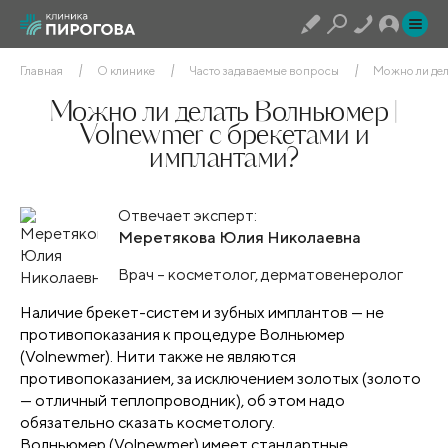
Главная
О клинике
Часто задаваемые вопросы
Можно ли дел
Можно ли делать Волньюмер |
Volnewmer с брекетами и
имплантами?
Отвечает эксперт:
Меретякова Юлия Николаевна
Врач – косметолог, дерматовенеролог
Наличие брекет-систем и зубных имплантов — не
противопоказания к процедуре Волньюмер
(Volnewmer). Нити также не являются
противопоказанием, за исключением золотых (золото
— отличный теплопроводник), об этом надо
обязательно сказать косметологу.
Волньюмер (Volnewmer) имеет стандартные