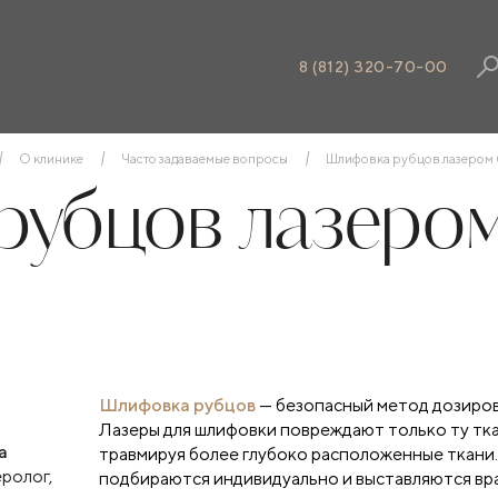
8 (812) 320-70-00
О клинике
Часто задаваемые вопросы
Шлифовка рубцов лазером 
убцов лазером
Шлифовка рубцов
— безопасный метод дозиров
Лазеры для шлифовки повреждают только ту ткан
а
травмируя более глубоко расположенные ткани
ролог,
подбираются индивидуально и выставляются вр