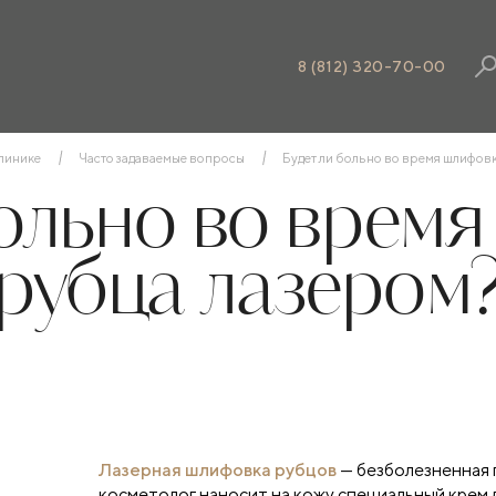
8 (812) 320-70-00
линике
Часто задаваемые вопросы
Будет ли больно во время шлифов
больно во врем
рубца лазером
Лазерная шлифовка рубцов
— безболезненная 
косметолог наносит на кожу специальный крем