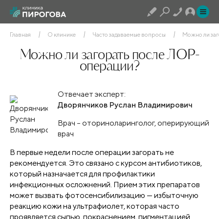
Главная
О клинике
Часто задаваемые вопросы
Можно ли за
Можно ли загорать после ЛОР-
операции?
Отвечает эксперт:
Дворянчиков Руслан Владимирович
Врач – оториноларинголог, оперирующий
врач
В первые недели после операции загорать не
рекомендуется. Это связано с курсом антибиотиков,
который назначается для профилактики
инфекционных осложнений. Прием этих препаратов
может вызвать фотосенсибилизацию — избыточную
реакцию кожи на ультрафиолет, которая часто
проявляется сыпью, покраснением, пигментацией.