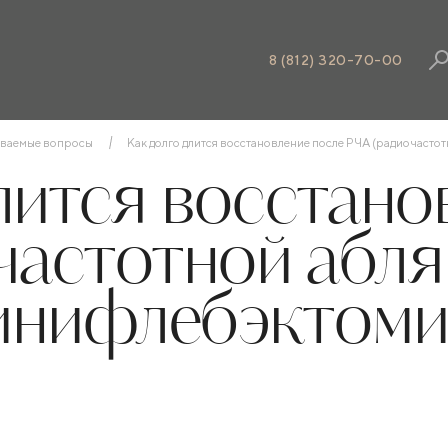
8 (812) 320-70-00
аваемые вопросы
Как долго длится восстановление после РЧА (радиочасто
лится восстано
астотной абля
инифлебэктоми