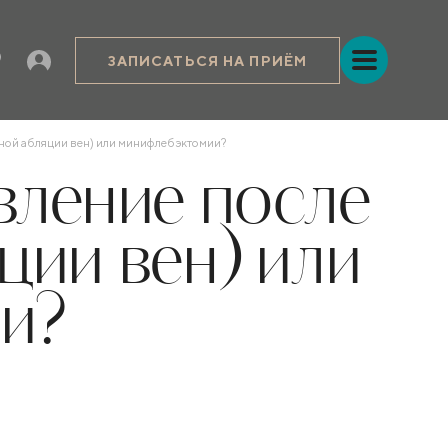
ЗАПИСАТЬСЯ НА ПРИЁМ
тной абляции вен) или минифлебэктомии?
вление после
ции вен) или
и?