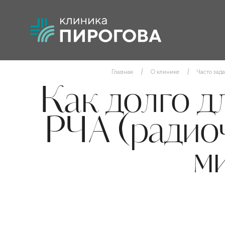
Главная
О клинике
Часто зад
Как долго д
РЧА (радиоч
м