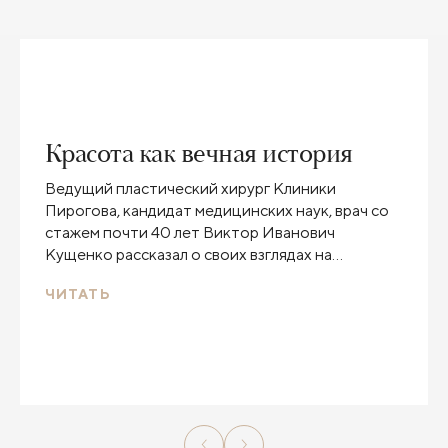
Красота как вечная история
Ведущий пластический хирург Клиники
Пирогова, кандидат медицинских наук, врач со
стажем почти 40 лет Виктор Иванович
Кущенко рассказал о своих взглядах на
омолаживающую пластику, тренд на
ЧИТАТЬ
естественность и том, за чем же приходят
женщины к пластическому хирургу.