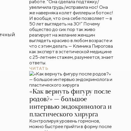
работе. “Она сделала подтяжку/
увеличила грудь/исправила нос! Она
же наверняка колет филлеры и ботокс!
И вообще, что она себе позволяет — в
50 лет выглядеть на 30!” Почему
общество до сих пор так живо
ничный
реагирует на желание женщин
выглядеть красиво в любом возрасте и
что с этим делать — Клиника Пирогова
как эксперт в эстетической медицине
с 25-летним стажем, разумеется, знает
ответы.
ЧИТАТЬ
«Как вернуть фигуру после
родов?» — большое
интервью эндокринолога и
пластического хирурга
Контролируя уровень гормонов,
можно быстрее прийти в форму после