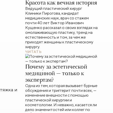
Красота как вечная история
Ведущий пластический хирург
Клиники Пирогова, кандидат
медицинских наук, врач со стажем
почти 40 лет Виктор Иванович
Кущенко рассказал о своих взглядах на
омолаживающую пластику, тренд на
естественность и том, за чем же
приходят женщины к пластическому
хирургу.
ЧИТАТЬ
Почему за эстетической
медициной — только к
экспертам?
Одна из тем, которая вызывает бурные
тяжка и
обсуждения и триггерит почти всех, —
изменение внешности с помощью
пластической хирургии и
косметологии. И неважно, касается ли
дело знаменитостей или коллег по