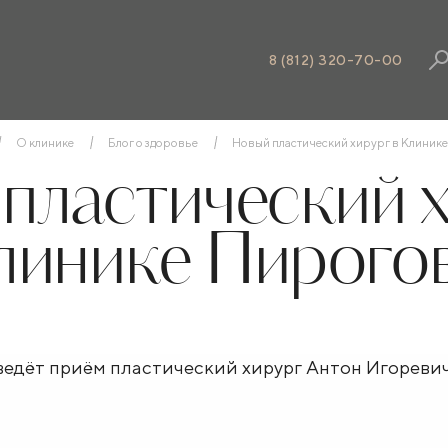
8 (812) 320-70-00
О клинике
Блог о здоровье
Новый пластический хирург в Клинике
пластический х
линике Пирогов
 ведёт приём пластический хирург Антон Игореви