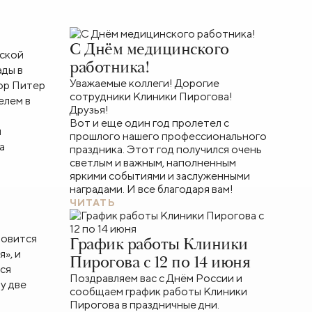
С Днём медицинского
еской
работника!
ады в
Уважаемые коллеги! Дорогие
ор Питер
сотрудники Клиники Пирогова!
елем в
Друзья!
Вот и еще один год пролетел с
я
прошлого нашего профессионального
а
праздника. Этот год получился очень
светлым и важным, наполненным
яркими событиями и заслуженными
наградами. И все благодаря вам!
ЧИТАТЬ
новится
График работы Клиники
», и
Пирогова с 12 по 14 июня
ся
Поздравляем вас с Днём России и
у две
сообщаем график работы Клиники
Пирогова в праздничные дни.