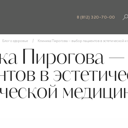
8 (812) 320-70-00
Блог о здоровье
Клиника Пирогова — выбор пациентов в эстетической и
ка Пирогова —
нтов в эстетиче
ческой медици