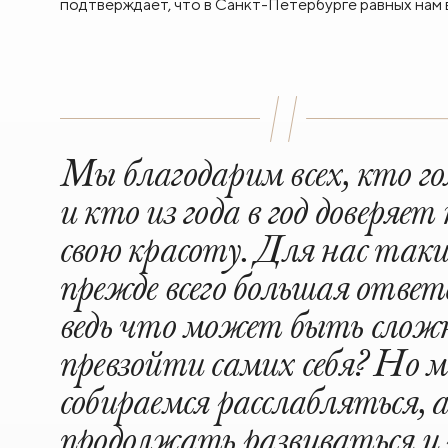
подтверждает, что в Санкт-Петербурге равных нам 
Мы благодарим всех, кто го
и кто из года в год доверяе
свою красоту. Для нас так
прежде всего большая ответ
ведь что может быть сложн
превзойти самих себя? Но мы
собираемся расслабляться, а
продолжать развиваться и 