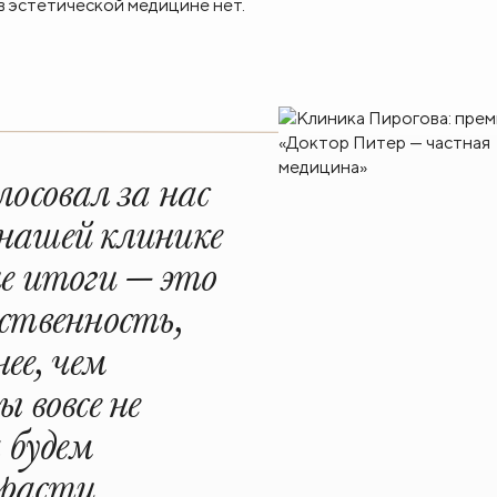
в эстетической медицине нет.
лосовал за нас
т нашей клинике
ие итоги — это
ственность,
ее, чем
 вовсе не
 будем
расти.