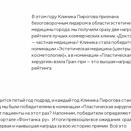
В этом году Клиника Пирогова признана
безоговорочным лидером в области эстетич
медицины города: мы получили сразу две нагр
рейтинге лучших коммерческих клиник «Докт
— частная медицина»! Клиника стала победит
номинации «Эстетическая медицина (центры
косметологии)», а в номинации «Пластическа
хирургия» взяла Гран-при — это высшая наград
рейтинга.
тся пятый год подряд, и каждый год Клиника Пирогова ста
д мы были победителями в номинации «Пластическая хирургия
ут пациенты на этот раз? Напомним, победители определяют
ртале «Фонтанка. ру». Итоги превзошли все ожидания: сраз
ервая и наивысшая награда за всю историю премии. Всё это