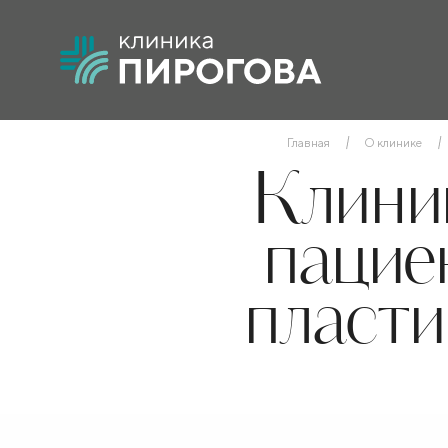
Главная
О клинике
Клини
пацие
пласти