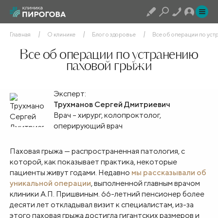
Главная
О клинике
Блог о здоровье
Все об операции по ус
Все об операции по устранению
паховой грыжи
Эксперт:
Трухманов Сергей Дмитриевич
Врач – хирург, колопроктолог,
оперирующий врач
Паховая грыжа — распространенная патология, с
которой, как показывает практика, некоторые
пациенты живут годами. Недавно
мы рассказывали об
уникальной операции
, выполненной главным врачом
клиники А.П. Пришвиным. 66-летний пенсионер более
десяти лет откладывал визит к специалистам, из-за
этого паховая грыжа достигла гигантских размеров и