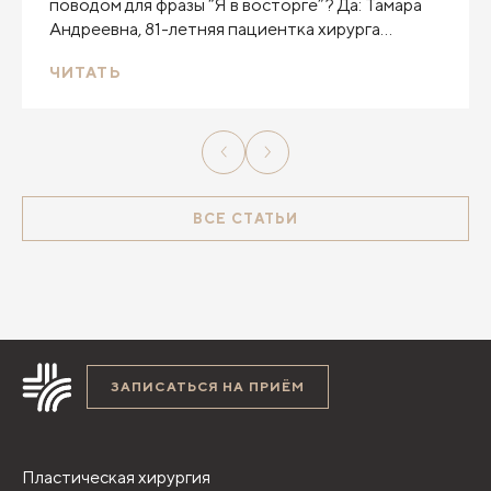
поводом для фразы “Я в восторге”? Да: Тамара
Андреевна, 81-летняя пациентка хирурга
Клиники Пирогова Юрия Вячеславовича
ЧИТАТЬ
Гребцова именно так и говорит о своей
операции.
ВСЕ СТАТЬИ
ЗАПИСАТЬСЯ НА ПРИЁМ
Пластическая хирургия