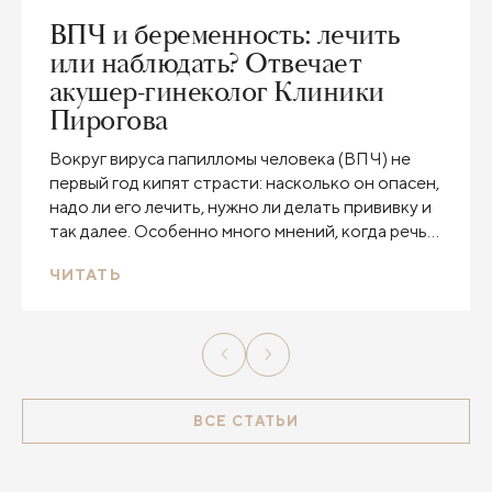
ВПЧ и беременность: лечить
или наблюдать? Отвечает
акушер-гинеколог Клиники
Пирогова
Вокруг вируса папилломы человека (ВПЧ) не
первый год кипят страсти: насколько он опасен,
надо ли его лечить, нужно ли делать прививку и
так далее. Особенно много мнений, когда речь
идет о ВПЧ у беременных или у тех, кто
ЧИТАТЬ
готовится стать мамой. На самые
распространённые вопросы о ВПЧ при
беременности ответила акушер-гинеколог
Клиники Пирогова Марина Вячеславовна
Лисянская.
ВСЕ СТАТЬИ