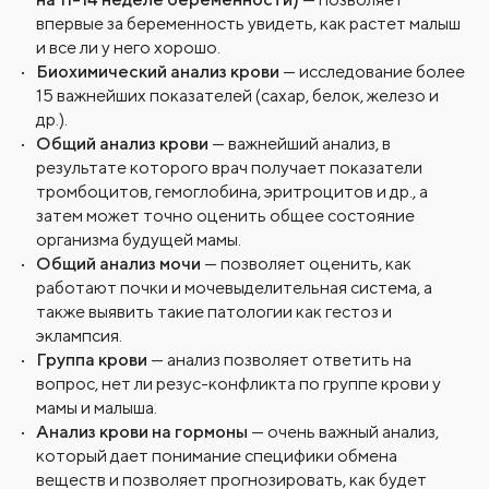
впервые за беременность увидеть, как растет малыш
и все ли у него хорошо.
Биохимический анализ крови
— исследование более
15 важнейших показателей (сахар, белок, железо и
др.).
Общий анализ крови
— важнейший анализ, в
результате которого врач получает показатели
тромбоцитов, гемоглобина, эритроцитов и др., а
затем может точно оценить общее состояние
организма будущей мамы.
Общий анализ мочи
— позволяет оценить, как
работают почки и мочевыделительная система, а
также выявить такие патологии как гестоз и
эклампсия.
Группа крови
— анализ позволяет ответить на
вопрос, нет ли резус-конфликта по группе крови у
мамы и малыша.
Анализ крови на гормоны
— очень важный анализ,
который дает понимание специфики обмена
веществ и позволяет прогнозировать, как будет