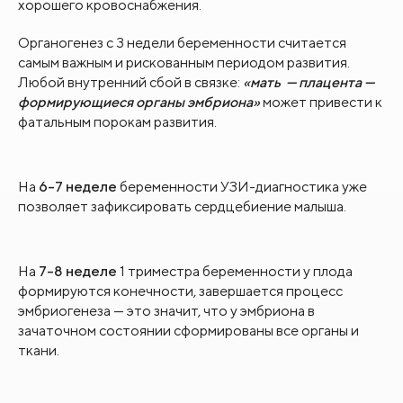
хорошего кровоснабжения.
Органогенез с 3 недели беременности считается
самым важным и рискованным периодом развития.
Любой внутренний сбой в связке:
«мать — плацента —
формирующиеся органы эмбриона»
может привести к
фатальным порокам развития.
На
6-7 неделе
беременности УЗИ-диагностика уже
позволяет зафиксировать сердцебиение малыша.
На
7-8 неделе
1 триместра беременности у плода
формируются конечности, завершается процесс
эмбриогенеза — это значит, что у эмбриона в
зачаточном состоянии сформированы все органы и
ткани.