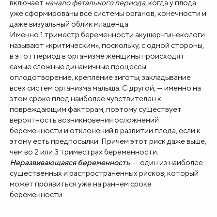
включает
начало фетального периода
, когда у плода
уже сформированы все системы органов, конечности и
даже визуальный облик младенца.
Именно 1 триместр беременности акушер-гинекологи
называют
«критическим»
, поскольку, с одной стороны,
в этот период в организме женщины происходят
самые сложные динамичные процессы:
оплодотворение, крепление зиготы, закладывание
всех систем организма малыша. С другой, — именно на
этом сроке плод наиболее чувствителен к
повреждающим факторам, поэтому существует
вероятность возникновения осложнений
беременности и отклонений в развитии плода, если к
этому есть предпосылки. Причем этот риск даже выше,
чем во 2 или 3 триместрах беременности.
Неразвивающаяся беременность
— один из наиболее
существенных и распространенных рисков, который
может проявиться уже на раннем сроке
беременности.