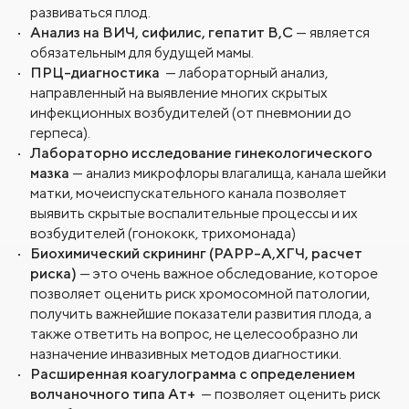
развиваться плод.
Анализ на ВИЧ, сифилис, гепатит В,С
— является
обязательным для будущей мамы.
ПРЦ-диагностика
— лабораторный анализ,
направленный на выявление многих скрытых
инфекционных возбудителей (от пневмонии до
герпеса).
Лабораторно исследование гинекологического
мазка
— анализ микрофлоры влагалища, канала шейки
матки, мочеиспускательного канала позволяет
выявить скрытые воспалительные процессы и их
возбудителей (гонококк, трихомонада)
Биохимический скрининг (РАРР-А,ХГЧ, расчет
риска)
— это очень важное обследование, которое
позволяет оценить риск хромосомной патологии,
получить важнейшие показатели развития плода, а
также ответить на вопрос, не целесообразно ли
назначение инвазивных методов диагностики.
Расширенная коагулограмма с определением
волчаночного типа Ат+
— позволяет оценить риск