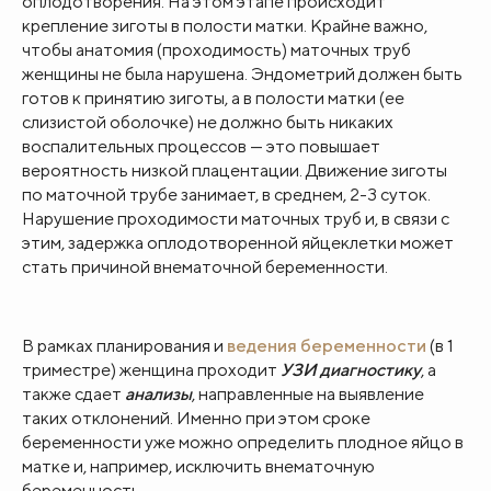
оплодотворения. На этом этапе происходит
крепление зиготы в полости матки. Крайне важно,
чтобы анатомия (проходимость) маточных труб
женщины не была нарушена. Эндометрий должен быть
готов к принятию зиготы, а в полости матки (ее
слизистой оболочке) не должно быть никаких
воспалительных процессов — это повышает
вероятность низкой плацентации. Движение зиготы
по маточной трубе занимает, в среднем, 2-3 суток.
Нарушение проходимости маточных труб и, в связи с
этим, задержка оплодотворенной яйцеклетки может
стать причиной внематочной беременности.
В рамках планирования и
ведения беременности
(в 1
триместре) женщина проходит
УЗИ диагностику
, а
также сдает
анализы
, направленные на выявление
таких отклонений. Именно при этом сроке
беременности уже можно определить плодное яйцо в
матке и, например, исключить внематочную
беременность.