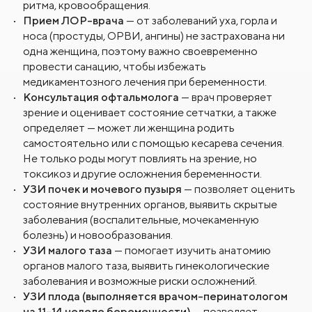
ритма, кровообращения.
Прием ЛОР-врача
— от заболеваний уха, горла и
носа (простуды, ОРВИ, ангины) не застрахована ни
одна женщина, поэтому важно своевременно
провести санацию, чтобы избежать
медикаментозного лечения при беременности.
Консультация офтальмолога
— врач проверяет
зрение и оценивает состояние сетчатки, а также
определяет — может ли женщина родить
самостоятельно или с помощью кесарева сечения.
Не только роды могут повлиять на зрение, но
токсикоз и другие осложнения беременности.
УЗИ почек и мочевого пузыря
— позволяет оценить
состояние внутренних органов, выявить скрытые
заболевания (воспалительные, мочекаменную
болезнь) и новообразования.
УЗИ малого таза
— помогает изучить анатомию
органов малого таза, выявить гинекологические
заболевания и возможные риски осложнений.
УЗИ плода (выполняется врачом-перинатологом
на 11-14 неделе беременности)
— позволяет