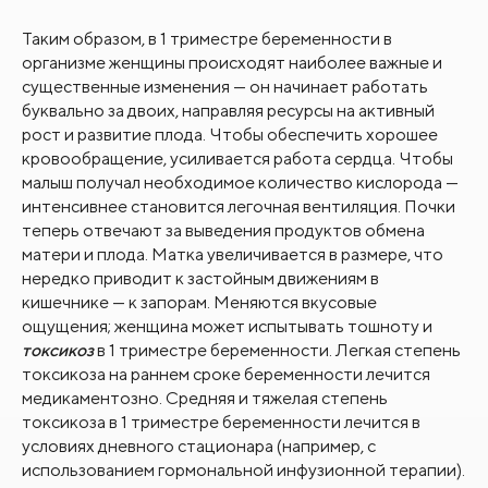
Таким образом, в 1 триместре беременности в
организме женщины происходят наиболее важные и
существенные изменения — он начинает работать
буквально за двоих, направляя ресурсы на активный
рост и развитие плода. Чтобы обеспечить хорошее
кровообращение, усиливается работа сердца. Чтобы
малыш получал необходимое количество кислорода —
интенсивнее становится легочная вентиляция. Почки
теперь отвечают за выведения продуктов обмена
матери и плода. Матка увеличивается в размере, что
нередко приводит к застойным движениям в
кишечнике — к запорам. Меняются вкусовые
ощущения; женщина может испытывать тошноту и
токсикоз
в 1 триместре беременности. Легкая степень
токсикоза на раннем сроке беременности лечится
медикаментозно. Средняя и тяжелая степень
токсикоза в 1 триместре беременности лечится в
условиях дневного стационара (например, с
использованием гормональной инфузионной терапии).