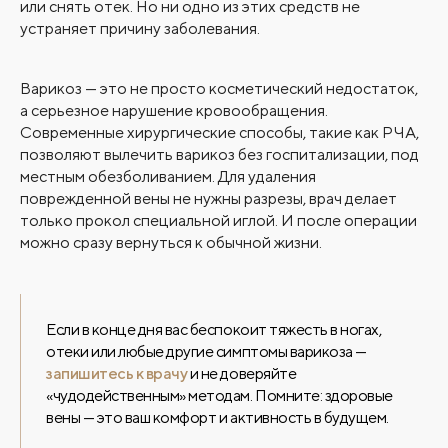
или снять отек. Но ни одно из этих средств не
устраняет причину заболевания.
Варикоз — это не просто косметический недостаток,
а серьезное нарушение кровообращения.
Современные хирургические способы, такие как РЧА,
позволяют вылечить варикоз без госпитализации, под
местным обезболиванием. Для удаления
поврежденной вены не нужны разрезы, врач делает
только прокол специальной иглой. И после операции
можно сразу вернуться к обычной жизни.
Если в конце дня вас беспокоит тяжесть в ногах,
отеки или любые другие симптомы варикоза —
запишитесь к врачу
и не доверяйте
«чудодейственным» методам. Помните: здоровые
вены — это ваш комфорт и активность в будущем.