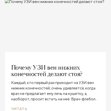
Почему УЗИ вен нижних
конечностей делают стоя?
Каждый, кто первый раз приходит на УЗИ вен
нижних конечностей, очень удивляется, когда
врач не предлагает ему лечь на кушетку, а,
наоборот, просит встать на неё. Врач-флеболог,
сосудистый хирург Клиники Пирогова Михаил
ЧИТАТЬ
Леонидович Дука объясняет, почему только в