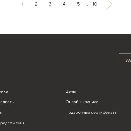
1
2
3
4
5
...
10
З
нике
Цены
алисты
Онлайн-клиника
ы
Подарочные сертификаты
редложения