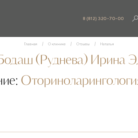
8 (812) 320-70-00
Главная
О клинике
Отзывы
Наталья
Бодаш (Руднева) Ирина Э
ние:
Оториноларингологи