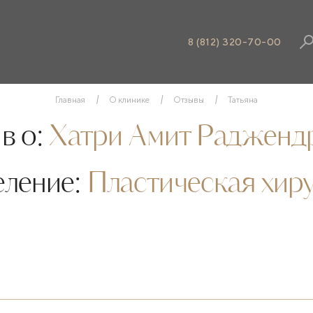
8 (812) 320-70-00
Главная
О клинике
Отзывы
Татьяна
в о:
Хатри Амит Радженд
еление:
Пластическая хир