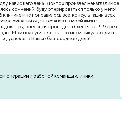
оду нависшего века . Доктор произвел неизгладимое
талось сомнений: буду оперироваться только у него!
В клинике мне понравилось все: консультации всех
сматривал ни один терапевт в моей жизни.
ь доктору, операция проведена блестяще !!! Через
оды! Мои подруги не хотят со мной никуда ходить,
тья, успехов в Вашем благородном деле!
том операции и работой команды клиники.