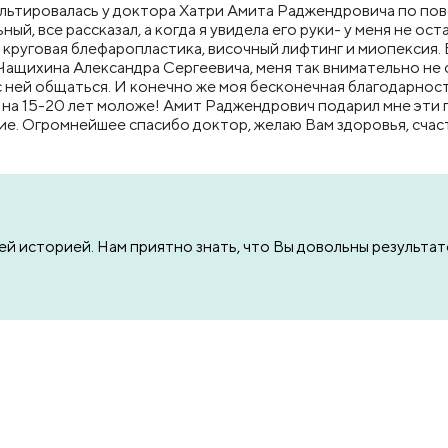
сультировалась у доктора Хатри Амита Раджендровича по пов
й, все рассказал, а когда я увидела его руки- у меня не ос
а круговая блефаропластика, височный лифтинг и миопексия. 
ащихина Александра Сергеевича, меня так внимательно не о
ней общаться. И конечно же моя бесконечная благодарност
 на 15-20 лет моложе! Амит Раджендрович подарил мне эти г
ие. Огромнейшее спасибо доктор, желаю Вам здоровья, счас
ей историей. Нам приятно знать, что Вы довольны результа