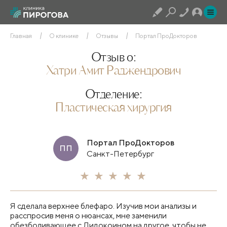
Главная
О клинике
Отзывы
Портал ПроДокторов
Отзыв о:
Хатри Амит Раджендрович
Отделение:
Пластическая хирургия
Портал ПроДокторов
ПП
Санкт-Петербург
Я сделала верхнее блефаро. Изучив мои анализы и
расспросив меня о нюансах, мне заменили
обезболивающее с Лидокоином на другое, чтобы не