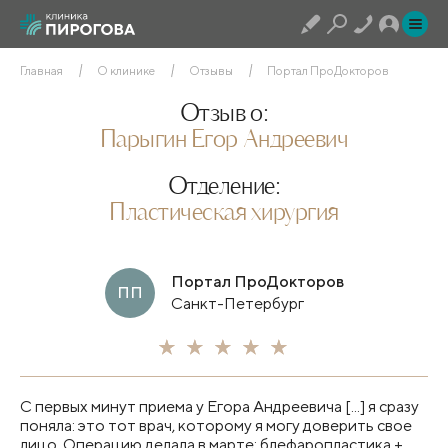
Главная
О клинике
Отзывы
Портал ПроДокторов
Отзыв о:
Парыгин Егор Андреевич
Отделение:
Пластическая хирургия
Портал ПроДокторов
ПП
Санкт-Петербург
С первых минут приема у Егора Андреевича [...] я сразу
поняла: это тот врач, которому я могу доверить свое
лицо. Операцию делала в марте: блефаропластика +