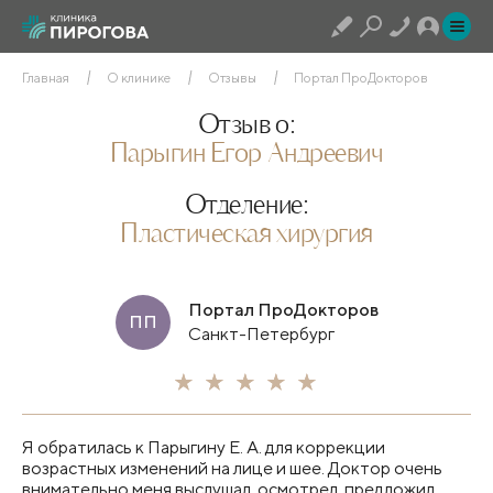
Главная
О клинике
Отзывы
Портал ПроДокторов
Отзыв о:
Парыгин Егор Андреевич
Отделение:
Пластическая хирургия
Портал ПроДокторов
ПП
Санкт-Петербург
Я обратилась к Парыгину Е. А. для коррекции
возрастных изменений на лице и шее. Доктор очень
внимательно меня выслушал, осмотрел, предложил