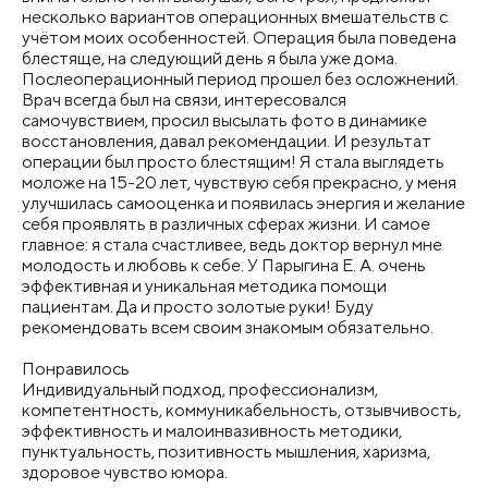
несколько вариантов операционных вмешательств с
учётом моих особенностей. Операция была поведена
блестяще, на следующий день я была уже дома.
Послеоперационный период прошел без осложнений.
Врач всегда был на связи, интересовался
самочувствием, просил высылать фото в динамике
восстановления, давал рекомендации. И результат
операции был просто блестящим! Я стала выглядеть
моложе на 15-20 лет, чувствую себя прекрасно, у меня
улучшилась самооценка и появилась энергия и желание
себя проявлять в различных сферах жизни. И самое
главное: я стала счастливее, ведь доктор вернул мне
молодость и любовь к себе. У Парыгина Е. А. очень
эффективная и уникальная методика помощи
пациентам. Да и просто золотые руки! Буду
рекомендовать всем своим знакомым обязательно.
Понравилось
Индивидуальный подход, профессионализм,
компетентность, коммуникабельность, отзывчивость,
эффективность и малоинвазивность методики,
пунктуальность, позитивность мышления, харизма,
здоровое чувство юмора.