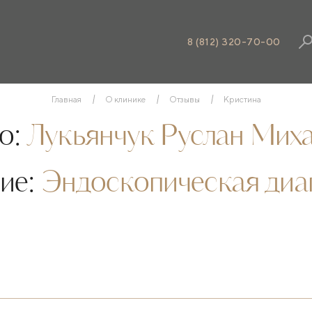
8 (812) 320-70-00
Главная
О клинике
Отзывы
Кристина
о:
Лукьянчук Руслан Мих
ие:
Эндоскопическая диа