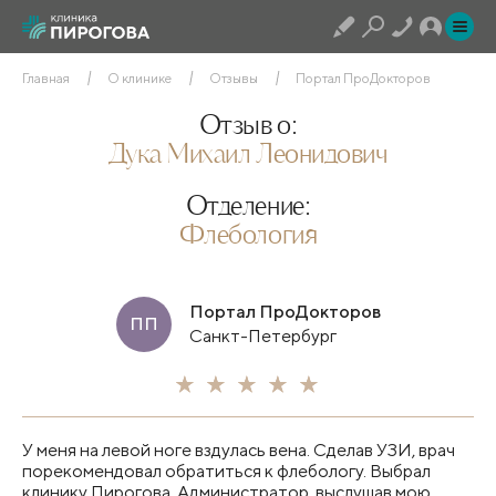
Главная
О клинике
Отзывы
Портал ПроДокторов
Отзыв о:
Дука Михаил Леонидович
Отделение:
Флебология
Портал ПроДокторов
ПП
Санкт-Петербург
У меня на левой ноге вздулась вена. Сделав УЗИ​, врач
порекомендовал обратиться к флебологу. Выбрал
клинику Пирогова. Администратор, выслушав мою