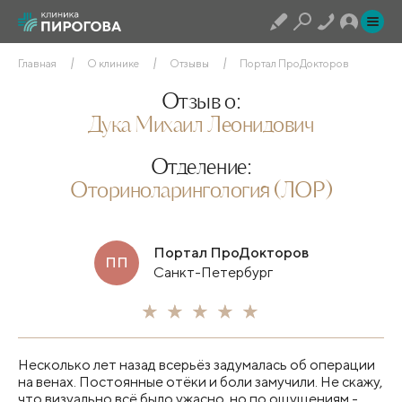
Главная
О клинике
Отзывы
Портал ПроДокторов
Отзыв о:
Дука Михаил Леонидович
Отделение:
Оториноларингология (ЛОР)
Портал ПроДокторов
ПП
Санкт-Петербург
Несколько лет назад всерьёз задумалась об операции
на венах. Постоянные отёки и боли замучили. Не скажу,
что визуально всё было ужасно, но по ощущениям -