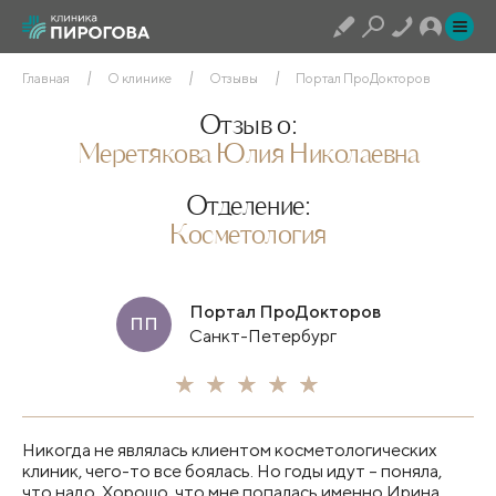
Главная
О клинике
Отзывы
Портал ПроДокторов
Отзыв о:
Меретякова Юлия Николаевна
Отделение:
Косметология
Портал ПроДокторов
ПП
Санкт-Петербург
Никогда не являлась клиентом косметологических
клиник, чего-то все боялась. Но годы идут – поняла,
что надо. Хорошо, что мне попалась именно Ирина