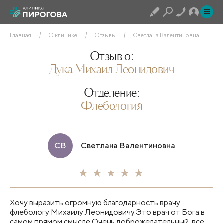
Главная
О клинике
Отзывы
Светлана Валентиновна
Отзыв о:
Дука Михаил Леонидович
Отделение:
Флебология
СВ
Светлана Валентиновна
Хочу выразить огромную благодарность врачу
флебологу Михаилу Леонидовичу.Это врач от Бога.в
самом прямом смысле.Очень доброжелательный, всё