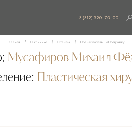
8 (812) 320-70-00
Главная
О клинике
Отзывы
Пользователь НаПоправку
:
Мусафиров Михаил Фё
еление:
Пластическая хир