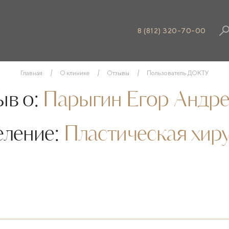
8 (812) 320-70-00
Главная
О клинике
Отзывы
Пользователь ДОКТУ
в о:
Парыгин Егор Андре
еление:
Пластическая хир