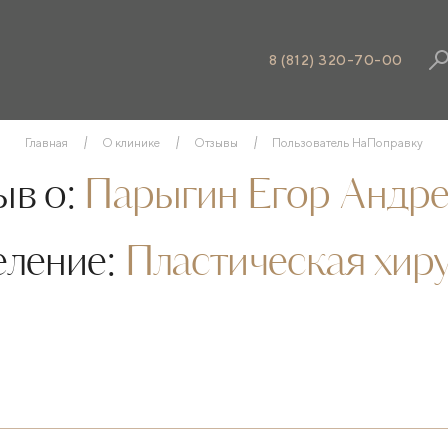
8 (812) 320-70-00
Главная
О клинике
Отзывы
Пользователь НаПоправку
в о:
Парыгин Егор Андре
еление:
Пластическая хир