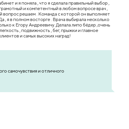
инет и я поняла , что я сделала правильный выбор ,
 грамотный и компетентный в любом вопросе врач ,
ой вопрос решаем . Команда с которой он выполняет
 , я в полном восторге . Врача выбирала несколько
олько к Егору Андреевичу. Делала липо бёдер ,очень
егкость , подвижность , бег, прыжки и главное
клиентов и самых высоких наград!
ого самочувствия и отличного