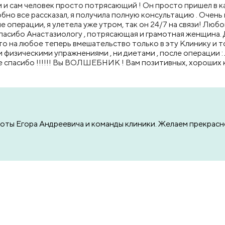
 и сам человек просто потрясающий ! Он просто пришел в каб
обно все рассказал, я получила полную консультацию . Очень
операции, я улетела уже утром, так он 24/7 на связи! Люб
асибо Анастазиологу , потрясающая и грамотная женщина. Да
 что на любое теперь вмешательство только в эту Клинику и т
 физическими упражнениями , ни диетами , после операции : л
е спасибо !!!!!! Вы ВОЛШЕБНИК ! Вам позитивных, хороших 
боты Егора Андреевича и команды клиники. Желаем прекрасн