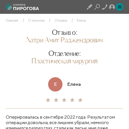
Главная
О клинике
Отзывы
Елена
Отзыв о:
Хатри Амит Раджендрович
Отделение:
Пластическая хирургия
Е
Елена
Оперировалась в сентябре 2022 года. Результатом
операции довольна, все лишнее убрали, немного
изменился разрез глаз, стали как лисьи, мне даже