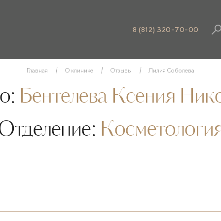
8 (812) 320-70-00
Главная
О клинике
Отзывы
Лилия Соболева
о:
Бентелева Ксения Ник
Отделение:
Косметологи