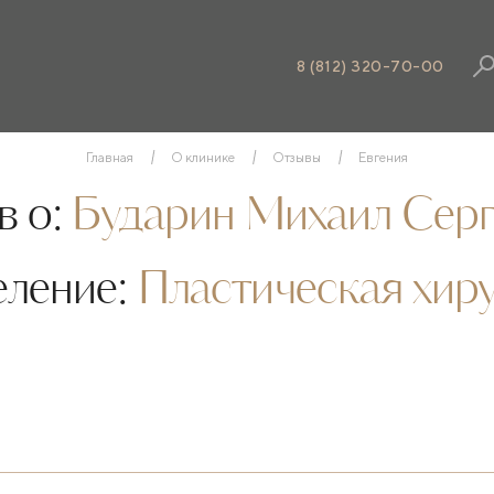
8 (812) 320-70-00
Главная
О клинике
Отзывы
Евгения
 о:
Бударин Михаил Серг
еление:
Пластическая хир