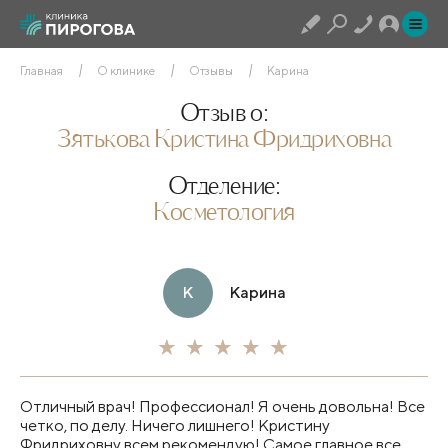
Главная
О клинике
Отзывы
Карина
Отзыв о:
Зятькова Кристина Фридриховна
Отделение:
Косметология
К
Карина
Отличный врач! Профессионал! Я очень довольна! Все
четко, по делу. Ничего лишнего! Кристину
Фридриховну всем рекомендую! Самое главное все