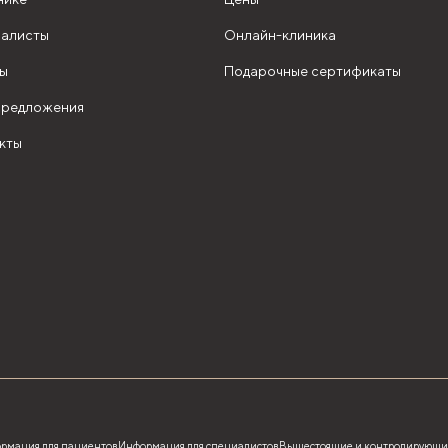
алисты
Онлайн-клиника
ы
Подарочные сертификаты
редложения
кты
рмация для пациентов
Информация для специалистов
Вышестоящие и контролирующи