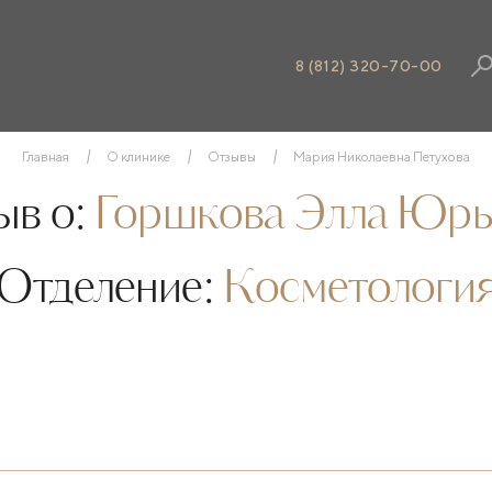
8 (812) 320-70-00
Главная
О клинике
Отзывы
Мария Николаевна Петухова
в о:
Горшкова Элла Юрь
Отделение:
Косметологи