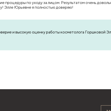
ие процедуры по уходу за лицом. Результатом очень доволь
у! Элле Юрьевне я полностью доверяю!
доверие и высокую оценку работы косметолога Горшковой Э