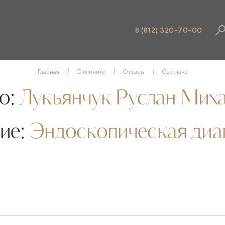
8 (812) 320-70-00
Главная
О клинике
Отзывы
Светлана
о:
Лукьянчук Руслан Мих
ие:
Эндоскопическая диа