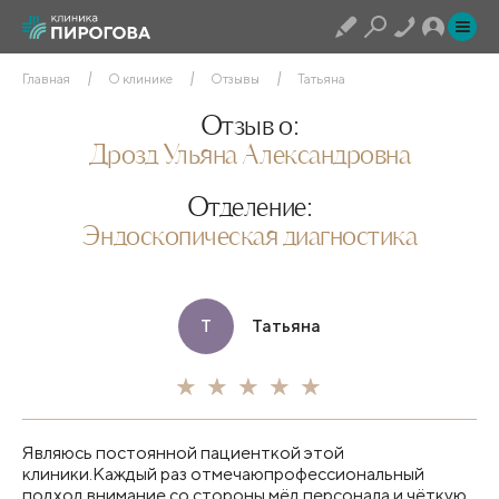
Главная
О клинике
Отзывы
Татьяна
Отзыв о:
Дрозд Ульяна Александровна
Отделение:
Эндоскопическая диагностика
Т
Татьяна
Являюсь постоянной пациенткой этой
клиники.Каждый раз отмечаюпрофессиональный
подход,внимание со стороны мёд.персонала и чёткую