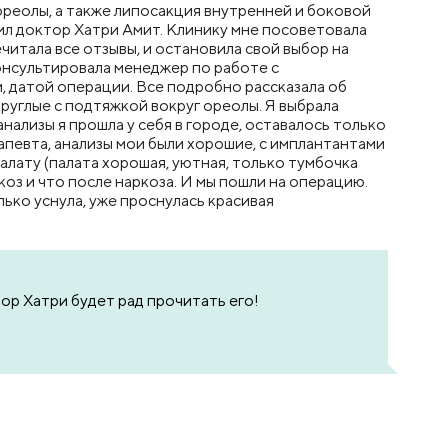
г ореолы, а также липосакция внутренней и боковой
ил доктор Хатри Амит. Клинику мне посоветовала
ечитала все отзывы, и остановила свой выбор на
консультировала менеджер по работе с
м, датой операции. Все подробно рассказала об
руглые с подтяжкой вокруг ореолы. Я выбрала
анализы я прошла у себя в городе, оставалось только
рапевта, анализы мои были хорошие, с имплантантами
алату (палата хорошая, уютная, только тумбочка
коз и что после наркоза. И мы пошли на операцию.
лько уснула, уже проснулась красивая
ор Хатри будет рад прочитать его!