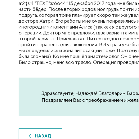
a:2:{s:4:"TEXT";s:6644:"15 декабря 2017 года мне б
части бёдер. После вторых родов моя грудь почти 
подруга, которая тоже планирует скоро там же увели
докторе Хатри. Его работы мне очень понравились и
иногородними клиентами Алиса (так как я с другого
операции. Доктор мне предложил два варианта импл
второй вариант. Приехала я в Питер поздно вечером 
пройти терапевта для заключения. В 8 утра я уже бы
мы определились и зона липосакции тоже. Поэтому в
была сломана). Ко мне пришёл анастезиолог. Он очен
Было страшно, меня всю трясло. Операция проводила
Здравствуйте, Надежда! Благодарим Вас з
Поздравляем Вас с преображением и жела
НАЗАД