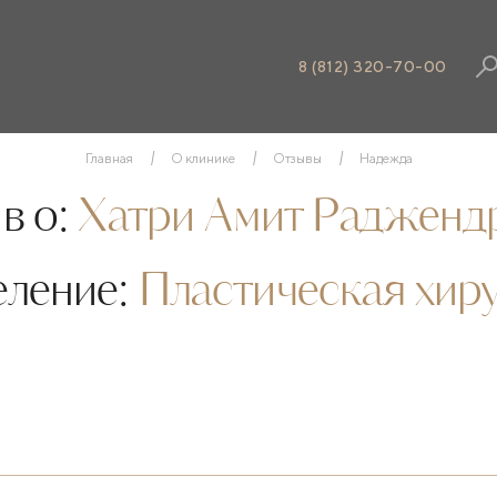
8 (812) 320-70-00
Главная
О клинике
Отзывы
Надежда
в о:
Хатри Амит Радженд
еление:
Пластическая хир