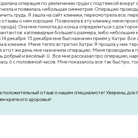
ыла сделана операция по увеличению груди с подтяжкой вокру
исчезла и появилась небольшая симметрия. Операцию провод
чить грудь. Я зашла на сайт клиники, пересмотрела все, пер
 отзывы о нем хорошие. Позвонила в эту клинику, меня про
 города). Она мне помогла до конца определиться с докторо
антантов: каплевидные большего размера, либо небольшие к
14 декабря. 15 декабря мне был назначен приём у Хатри. Все 
ла в клинике. Меня тепло встретил Хатри. Я прошла у них те
 этот же день мне назначили операцию. Меня проводили в п
ь добрый и весёлый ☺️. Все мне рассказал про операцию, нар
сь 6 с половиной часов. Мне показалось все так быстро, то
а положительный отзыв о нашем специалисте! Уверены, докт
ем крепкого здоровья!