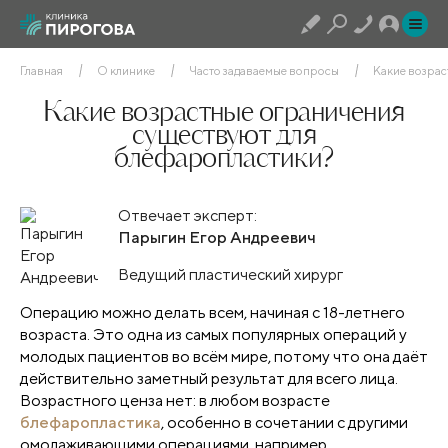
Главная
О клинике
Часто задаваемые вопросы
Какие возрас
Какие возрастные ограничения
существуют для
блефаропластики?
Отвечает эксперт:
Парыгин Егор Андреевич
Ведущий пластический хирург
Операцию можно делать всем, начиная с 18-летнего
возраста. Это одна из самых популярных операций у
молодых пациентов во всём мире, потому что она даёт
действительно заметный результат для всего лица.
Возрастного ценза нет: в любом возрасте
блефаропластика
, особенно в сочетании с другими
омолаживающими операциями, например,