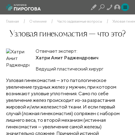
Главная
О клинике
Часто задаваемые вопросы
Узловая гинек
Узловая гинекомастия — что это?
Отвечает эксперт:
Хатри Амит Раджендрович
Ведущий пластический хирург
Узловая гинекомастия — это патологическое
увеличение грудных желез у мужчин, при котором
возникают узловые уплотнения. Само по себе
увеличение желез происходит из-за разрастания
жировой и/или железистой ткани. И если первый
случай (ложная гинекомастия) сопряжен с набором
лишнего веса, то второй механизм (истинная
гинекомастия — увеличение самой железы)
значительно сложнее. Причиной истиной