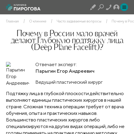
Главная
О клинике
Часто задаваемые вопросы
Почему в Рос
Почему в России мало врачей
делают Глубокую подтяжку лица
(Deep Plane Facelift)?
Отвечает эксперт:
Парыгин Егор Андреевич
Ведущий пластический хирург
Подтяжку лица в глубокой плоскости действительно
выполняют единицы пластических хирургов в нашей
стране. Сложная техника операции требует от врача
обучения, опыта и практических навыков.
Большинство пластических хирургов либо
специализируются на других видах операций, либо не
готовы применять на практике сложную методику.