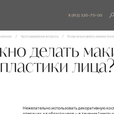
8 (812) 320-70-00
 клинике
Часто задаваемые вопросы
Когда можно делать макияж после
жно делать мак
пластики лица
Нежелательно использовать декоративную косм
операции, а в области швов — в течение 1 месяц