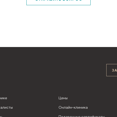
З
нике
Цены
алисты
Онлайн-клиника
ы
Подарочные сертификаты