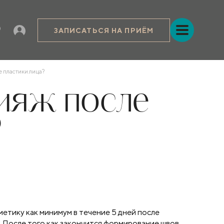
ЗАПИСАТЬСЯ НА ПРИЁМ
 пластики лица?
ияж после
?
етику как минимум в течение 5 дней после
а. После того как закончится формирование швов,