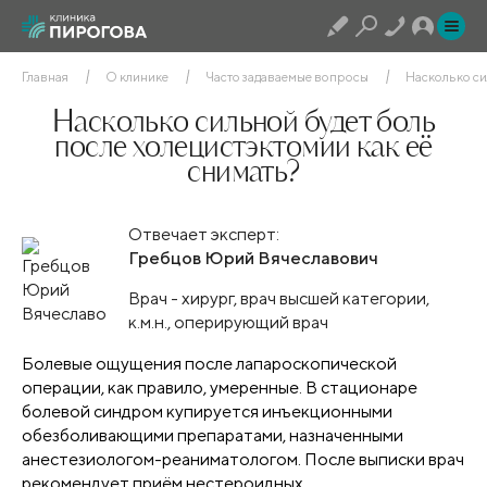
Главная
О клинике
Часто задаваемые вопросы
Насколько си
Насколько сильной будет боль
после холецистэктомии как её
снимать?
Отвечает эксперт:
Гребцов Юрий Вячеславович
Врач - хирург, врач высшей категории,
к.м.н., оперирующий врач
Болевые ощущения после лапароскопической
операции, как правило, умеренные. В стационаре
болевой синдром купируется инъекционными
обезболивающими препаратами, назначенными
анестезиологом-реаниматологом. После выписки врач
рекомендует приём нестероидных