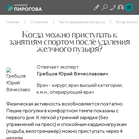
Главная
О клинике
Часто задаваемые вопросы
Когда можно 
Когда можно приступать к
занятиям спортом после удаления
желчного пузыря?
Отвечает эксперт:
Гребцов Юрий Вячеславович
Врач - хирург, врач высшей категории,
к.м.н., оперирующий врач
Физическая активность возобновляется поэтапно.
Пешие прогулки в комфортном темпе показаны с
первого дня. К лёгкой утренней зарядке (без
упражнений на пресс) и спокойным кардионагрузкам
(ходьба, велотренажёр) можно приступать через 4
недели.