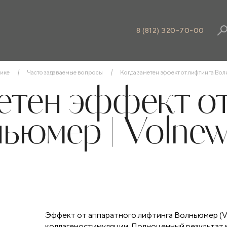
8 (812) 320-70-00
ике
Часто задаваемые вопросы
Когда заметен эффект от лифтинга Во
етен эффект о
ьюмер | Volne
Эффект от аппаратного лифтинга Волньюмер (V
коллагеностимуляции. Полноценный результат м