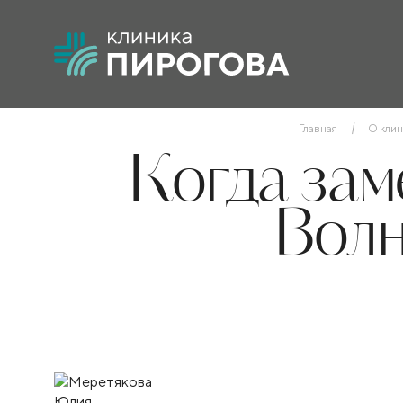
Главная
О клин
Когда зам
Волн