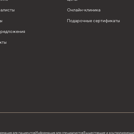
алисты
Онлайн-клиника
ы
Подарочные сертификаты
редложения
кты
рмация для пациентов
Информация для специалистов
Вышестоящие и контролирующи