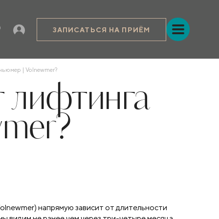
ЗАПИСАТЬСЯ НА ПРИЁМ
лньюмер | Volnewmer?
т лифтинга
wmer?
olnewmer) напрямую зависит от длительности
ы видим не ранее чем через три-четыре месяца