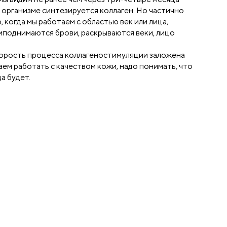
 организме синтезируется коллаген. Но частично
 когда мы работаем с областью век или лица,
иподнимаются брови, раскрываются веки, лицо
корость процесса коллагеностимуляции заложена
наем работать с качеством кожи, надо понимать, что
а будет.