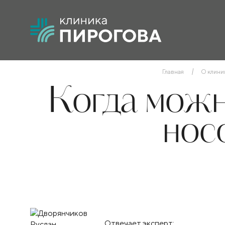
Главная
О клини
Когда можн
нос
Отвечает эксперт: