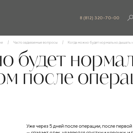
8 (812) 320-70-00
ке
Часто задаваемые вопросы
Когда можно будет нормально дышать 
о будет норма
ом после опера
Уже через 5 дней после операции, после первой
— спадает отек, удаляются сгустки и корочки, 