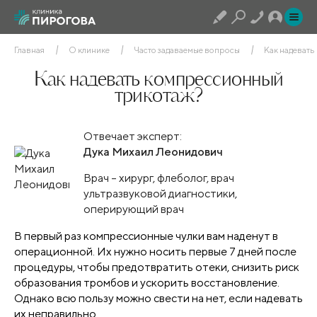
Главная
О клинике
Часто задаваемые вопросы
Как надевать
Как надевать компрессионный
трикотаж?
Отвечает эксперт:
Дука Михаил Леонидович
Врач – хирург, флеболог, врач
ультразвуковой диагностики,
оперирующий врач
В первый раз компрессионные чулки вам наденут в
операционной. Их нужно носить первые 7 дней после
процедуры, чтобы предотвратить отеки, снизить риск
образования тромбов и ускорить восстановление.
Однако всю пользу можно свести на нет, если надевать
их неправильно.