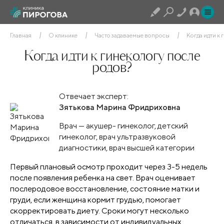
Главная
О клинике
Часто задаваемые вопросы
Когда идти к 
Когда идти к гинекологу после
родов?
Отвечает эксперт:
Зятькова Марина Фридриховна
Врач — акушер- гинеколог, детский
гинеколог, врач ультразвуковой
диагностики, врач высшей категории
Первый плановый осмотр проходит через 3-5 недель
после появления ребенка на свет. Врач оценивает
послеродовое восстановление, состояние матки и
груди, если женщина кормит грудью, помогает
скорректировать диету. Сроки могут несколько
отличаться, в зависимости от индивидуальных