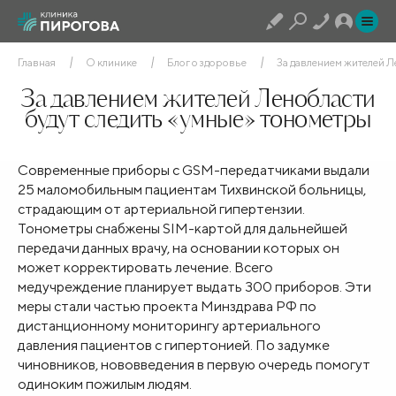
Главная
О клинике
Блог о здоровье
За давлением жителей Л
За давлением жителей Ленобласти
будут следить «умные» тонометры
Современные приборы с GSM-передатчиками выдали
25 маломобильным пациентам Тихвинской больницы,
страдающим от артериальной гипертензии.
Тонометры снабжены SIM-картой для дальнейшей
передачи данных врачу, на основании которых он
может корректировать лечение. Всего
медучреждение планирует выдать 300 приборов. Эти
меры стали частью проекта Минздрава РФ по
дистанционному мониторингу артериального
давления пациентов с гипертонией. По задумке
чиновников, нововведения в первую очередь помогут
одиноким пожилым людям.