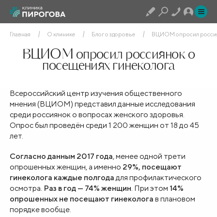
Главная
О клинике
Блог о здоровье
ВЦИОМ опросил россиян
ВЦИОМ опросил россиянок о
посещениях гинеколога
Всероссийский центр изучения общественного
мнения (ВЦИОМ) представил данные исследования
среди россиянок о вопросах женского здоровья.
Опрос был проведён среди 1 200 женщин от 18 до 45
лет.
Согласно данным 2017 года
, менее одной трети
опрошенных женщин, а именно
29%, посещают
гинеколога каждые полгода
для профилактического
осмотра.
Раз в год — 74%
женщин
. При этом
14%
опрошенных не посещают гинеколога
в плановом
порядке вообще.