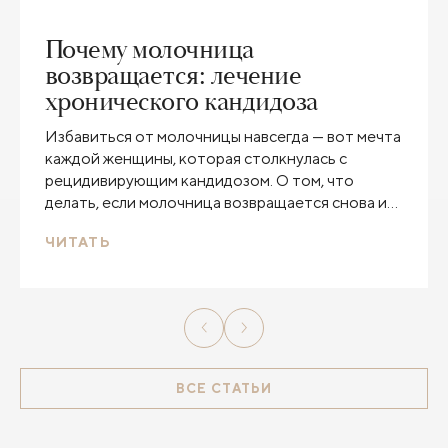
Почему молочница
возвращается: лечение
хронического кандидоза
Избавиться от молочницы навсегда — вот мечта
каждой женщины, которая столкнулась с
рецидивирующим кандидозом. О том, что
делать, если молочница возвращается снова и
снова, мы поговорили с врачом-гинекологом
ЧИТАТЬ
Клиники Пирогова Мариной Фридриховной
Зятьковой.
ВСЕ СТАТЬИ